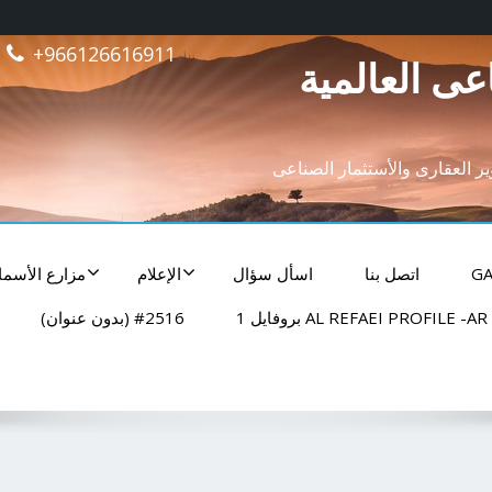
+966126616911
عى العالمية
وير العقارى والأستثمار الصناعى
GA
اتصل بنا
اسأل سؤال
الإعلام
مزارع الأسما
AL REFAEI PROFILE -AR بروفايل 1
#2516 (بدون عنوان)