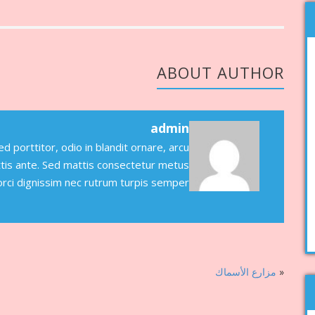
ABOUT AUTHOR
admin
 porttitor, odio in blandit ornare, arcu
ittis ante. Sed mattis consectetur metus
 orci dignissim nec rutrum turpis semper.
«
مزارع الأسماك