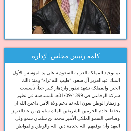
كلمة رئيس مجلس الإدارة
تم توحيد المملكة العربية السعودية على يد المؤسس الأول
الملك عبدالعزيز آل سعود “طيب الله ثراه” ومنذ ذالك
الحين والمملكة تشهد تطور وازدهار كبير جداً، تأسست
شركة الرفاعى فى 01/09/1399هـ للمساهمة فى تطور
وازدهار الوطن بعون الله ثم دعم ولاة الأمر. داعين الله ان
يحفظ خادم الحرمين الشريفين الملك سلمان بن عبدالعزيز
وصاحب السمو الملكى الأمير محمد بن سلمان سمو ولى
العهد وأن يوفقهم الله لخدمة دين الله والوطن والمواطن.