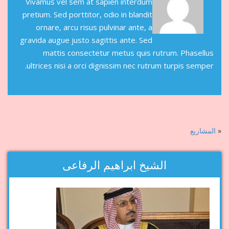
Vivamus vel sem at sapien interdum
pretium. Sed porttitor, odio in blandit
ornare, arcu risus pulvinar ante, a
gravida augue justo sagittis ante. Sed
mattis consectetur metus quis rutrum. Phasellus
ultrices nisi a orci dignissim nec rutrum turpis semper.
«
المشاريع
الشيخ ابراهيم الرفاعى