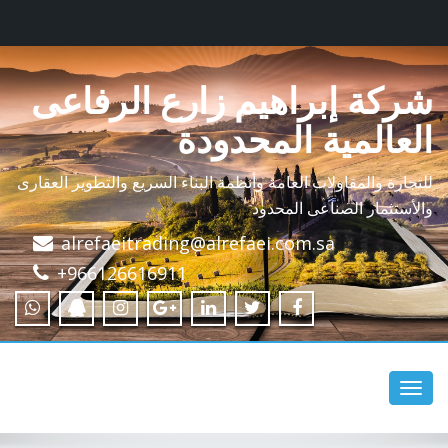
شركة إبراهيم زارع الرفاعى
العالمية المحدودة
للتجارة والمقاولات العامة وأنظمة البناء السريع والتطوير العقارى
والأستثمار الصناعى المحدود
alrefaeitrading@alrefaei.com.sa
+966126616911
Toggle
navigation