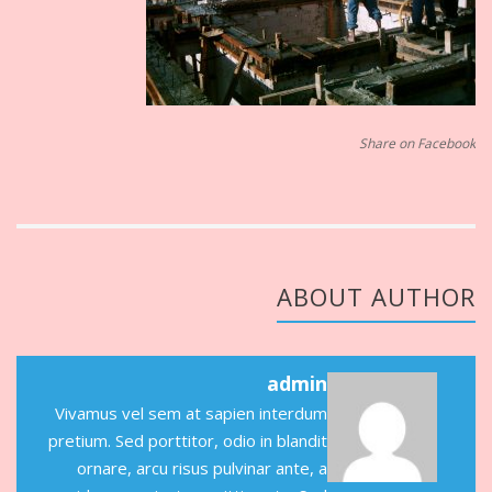
Share on Facebook
ABOUT AUTHOR
admin
Vivamus vel sem at sapien interdum
pretium. Sed porttitor, odio in blandit
ornare, arcu risus pulvinar ante, a