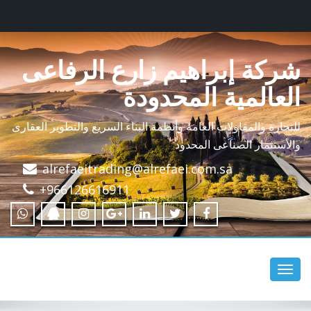
شركة إبراهيم زارع الرفاعى
العالمية المحدودة
للتجارة والمقاولات العامة وأنظمة البناء السريع والتطوير العقارى
والأستثمار الصناعى المحدود
alrefaeitrading@alrefaei.com.sa
+966126616911
Toggle
navigation