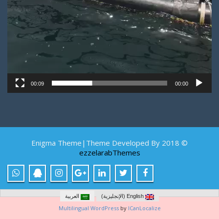
00:09
00:00
© 2018 Enigma Theme|Theme Developed By
ezzelarabThemes
English
(
الإنجليزية
)
العربية
Multilingual WordPress
by
ICanLocalize