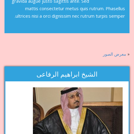
gravida augue justo sagittis ante. Sed
mattis consectetur metus quis rutrum. Phasellus
ultrices nisi a orci dignissim nec rutrum turpis semper.
«
معرض الصور
الشيخ ابراهيم الرفاعى