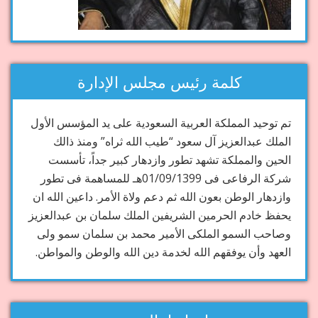
كلمة رئيس مجلس الإدارة
تم توحيد المملكة العربية السعودية على يد المؤسس الأول
الملك عبدالعزيز آل سعود “طيب الله ثراه” ومنذ ذالك
الحين والمملكة تشهد تطور وازدهار كبير جداً، تأسست
شركة الرفاعى فى 01/09/1399هـ للمساهمة فى تطور
وازدهار الوطن بعون الله ثم دعم ولاة الأمر. داعين الله ان
يحفظ خادم الحرمين الشريفين الملك سلمان بن عبدالعزيز
وصاحب السمو الملكى الأمير محمد بن سلمان سمو ولى
العهد وأن يوفقهم الله لخدمة دين الله والوطن والمواطن.