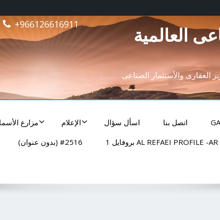
+966126616911
عى العالمية
وير العقارى والأستثمار الصناعى
GA
اتصل بنا
اسأل سؤال
الإعلام
مزارع الأسما
AL REFAEI PROFILE -AR بروفايل 1
#2516 (بدون عنوان)