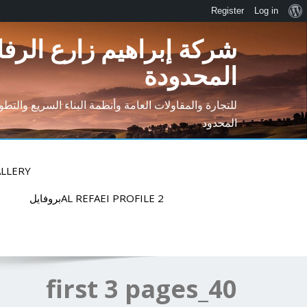
Register
Log in
شركة إبراهيم زارع الرفا
المحدودة
للتجارة والمقاولات العامة وأنظمة البناء السريع والتط
المحدود
LLERY
AL REFAEI PROFILE 2بروفايل
first 3 pages_40